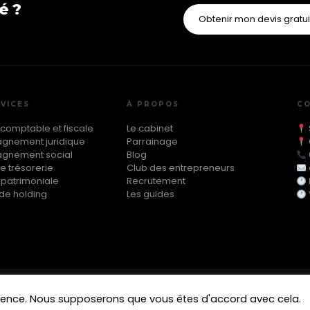
é ?
Obtenir mon devis gratu
VICES
À PROPOS
C
 comptable et fiscale
Le cabinet
nement juridique
Parrainage
gnement social
Blog
e trésorerie
Club des entrepreneurs
 patrimoniale
Recrutement
de holding
Les guides
Mentions l
025 GT Expertise — Tous droits réservés
érience. Nous supposerons que vous êtes d'accord avec cela.