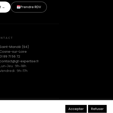
it →
Prendre RDV
ONTACT
Saint-Mandé (94)
Cosne-sur-Loire
01 89 71 56 72
contact@gt-expertise.fr
Lun–Jeu : 9h–18h
Vendredi : 9h–17h
égales
Politique de confidentialité
Accepter
Refuser