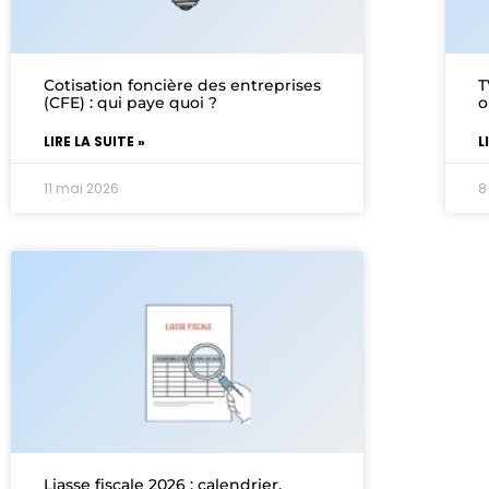
Cotisation foncière des entreprises
T
(CFE) : qui paye quoi ?
o
LIRE LA SUITE »
L
11 mai 2026
8
Liasse fiscale 2026 : calendrier,