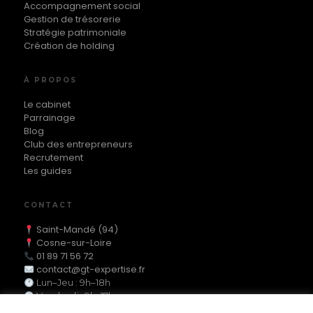
Accompagnement social
Gestion de trésorerie
Stratégie patrimoniale
Création de holding
À PROPOS
Le cabinet
Parrainage
Blog
Club des entrepreneurs
Recrutement
Les guides
CONTACT
Saint-Mandé (94)
Cosne-sur-Loire
01 89 71 56 72
contact@gt-expertise.fr
Lun–Jeu : 9h–18h
Vendredi : 9h–17h