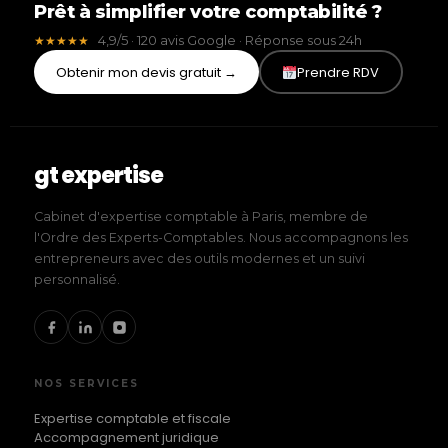
Prêt à simplifier votre comptabilité ?
4,9/5 · 120 avis Google · Réponse sous 24h
★★★★★
Obtenir mon devis gratuit →
Prendre RDV
gt expertise
Cabinet d'expertise comptable à Paris, membre de
l'Ordre des Experts-Comptables. Nous accompagnons les
entrepreneurs avec des outils modernes et un suivi
personnalisé.
NOS SERVICES
Expertise comptable et fiscale
Accompagnement juridique