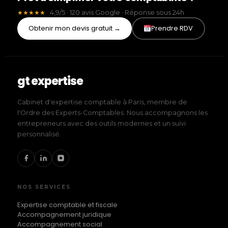
4,9/5 · 120 avis Google · Réponse sous 24h
★★★★★
Obtenir mon devis gratuit →
Prendre RDV
gt expertise
Cabinet d'expertise comptable à Paris, membre de
l'Ordre des Experts-Comptables. Nous accompagnons les
entrepreneurs avec des outils modernes et un suivi
personnalisé.
NOS SERVICES
Expertise comptable et fiscale
Accompagnement juridique
Accompagnement social