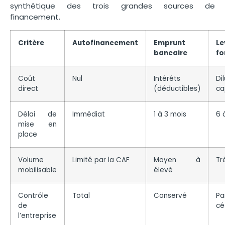
synthétique des trois grandes sources de
financement.
Critère
Autofinancement
Emprunt
L
bancaire
fo
Coût
Nul
Intérêts
Di
direct
(déductibles)
ca
Délai de
Immédiat
1 à 3 mois
6 
mise en
place
Volume
Limité par la CAF
Moyen à
Tr
mobilisable
élevé
Contrôle
Total
Conservé
Pa
de
cé
l’entreprise