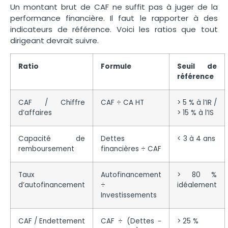
Un montant brut de CAF ne suffit pas à juger de la
performance financière. Il faut le rapporter à des
indicateurs de référence. Voici les ratios que tout
dirigeant devrait suivre.
Ratio
Formule
Seuil de
référence
CAF / Chiffre
CAF ÷ CA HT
> 5 % à l’IR /
d’affaires
> 15 % à l’IS
Capacité de
Dettes
< 3 à 4 ans
remboursement
financières ÷ CAF
Taux
Autofinancement
> 80 %
d’autofinancement
÷
idéalement
Investissements
CAF / Endettement
CAF ÷ (Dettes −
> 25 %