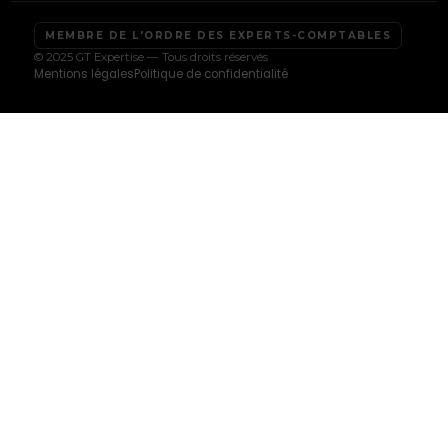
MEMBRE DE L'ORDRE DES EXPERTS-COMPTABLES
© 2025 GT Expertise — Tous droits réservés
Mentions légales
Politique de confidentialité