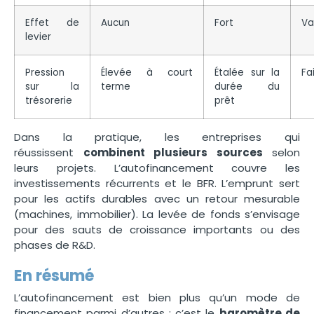
Effet de
Aucun
Fort
Va
levier
Pression
Élevée à court
Étalée sur la
Fa
sur la
terme
durée du
trésorerie
prêt
Dans la pratique, les entreprises qui
réussissent
combinent plusieurs sources
selon
leurs projets. L’autofinancement couvre les
investissements récurrents et le BFR. L’emprunt sert
pour les actifs durables avec un retour mesurable
(machines, immobilier). La levée de fonds s’envisage
pour des sauts de croissance importants ou des
phases de R&D.
En résumé
L’autofinancement est bien plus qu’un mode de
financement parmi d’autres : c’est le
baromètre de