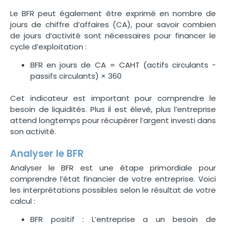
Le BFR peut également être exprimé en nombre de
jours de chiffre d’affaires (CA), pour savoir combien
de jours d’activité sont nécessaires pour financer le
cycle d’exploitation :
BFR
e
n j
o
u
rs
d
e
C
A
=
C
A
H
T
(a
c
t
i
f
s c
i
rc
u
l
an
t
s
−
p
a
ss
i
f
s c
i
rc
u
l
an
t
s
)
×
360
Cet indicateur est important pour comprendre le
besoin de liquidités. Plus il est élevé, plus l’entreprise
attend longtemps pour récupérer l’argent investi dans
son activité.
Analyser le BFR
Analyser le BFR est une étape primordiale pour
comprendre l’état financier de votre entreprise. Voici
les interprétations possibles selon le résultat de votre
calcul :
BFR positif : L’entreprise a un besoin de