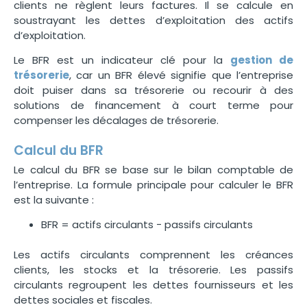
clients ne règlent leurs factures. Il se calcule en
soustrayant les dettes d’exploitation des actifs
d’exploitation.
Le BFR est un
indicateur clé
pour la
gestion de
trésorerie
, car un BFR élevé signifie que l’entreprise
doit puiser dans sa trésorerie ou recourir à des
solutions de financement à court terme pour
compenser les décalages de trésorerie.
Calcul du BFR
Le calcul du BFR se base sur le bilan comptable de
l’entreprise. La formule principale pour calculer le BFR
est la suivante :
BFR
= a
c
t
i
f
s c
i
rc
u
l
an
t
s
− p
a
ss
i
f
s c
i
rc
u
l
an
t
s
Les actifs circulants comprennent les créances
clients, les stocks et la trésorerie. Les passifs
circulants regroupent les dettes fournisseurs et les
dettes sociales et fiscales.