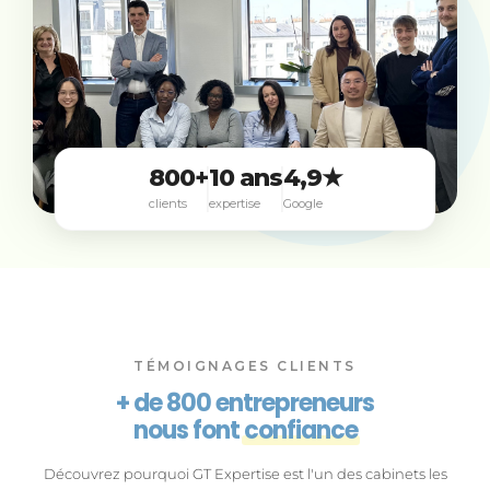
800+
10 ans
4,9★
clients
expertise
Google
TÉMOIGNAGES CLIENTS
+ de 800 entrepreneurs
nous font
confiance
Découvrez pourquoi GT Expertise est l'un des cabinets les