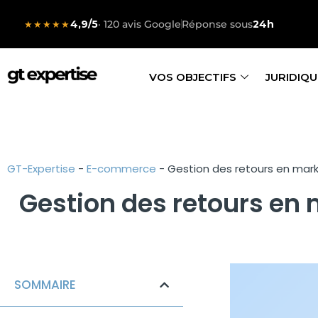
4,9/5
· 120 avis Google
Réponse sous
24h
★★★★★
VOS OBJECTIFS
JURIDIQU
GT-Expertise
-
E-commerce
-
Gestion des retours en marke
Gestion des retours en m
SOMMAIRE