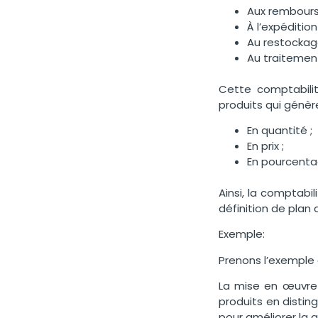
Aux rembour
À l’expédition
Au restockag
Au traitement
Cette comptabilit
produits qui génère
En quantité ;
En prix ;
En pourcent
Ainsi, la comptabi
définition de plan
Exemple:
Prenons l’exemple
La mise en œuvre 
produits en distin
pour améliorer la 