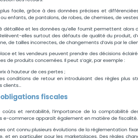
 plus facile, grâce à des données précises et différenciées s
 enfants, de pantalons, de robes, de chemises, de vestes,
détaillée et les données qu’elle fournit permettent alors d’i
Relèvent-elles surtout des défauts de qualité du produit, d’é
ne, de tailles incorrectes, de changements d’avis par le clien
place et les vendeurs peuvent prendre des décisions éclair
es de produits concernées. Il peut s’agir, par exemple :
 prix à hauteur de ces pertes ;
es conditions de retour en introduisant des règles plus st
s clients…
obligations fiscales
 coûts et rentabilité, l’importance de la comptabilité de
rs e-commerce apparaît également en matière de fiscalité
es ont connu plusieurs évolutions de la réglementation fixant
 et en particulier pour les marketplaces. Des règles change