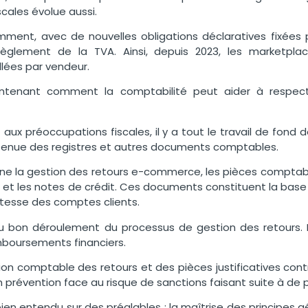
scales évolue aussi.
ment, avec de nouvelles obligations déclaratives fixées par
règlement de la TVA. Ainsi, depuis 2023, les marketplac
llées par vendeur.
intenant comment la comptabilité peut aider à respecte
aux préoccupations fiscales, il y a tout le travail de fond d
 tenue des registres et autres documents comptables.
ne la gestion des retours e-commerce, les pièces comptabl
rs et les notes de crédit. Ces documents constituent la bas
justesse des comptes clients.
au bon déroulement du processus de gestion des retours. I
mboursements financiers.
n comptable des retours et des pièces justificatives cont
 en prévention face au risque de sanctions faisant suite à de 
ien entendu sur des préalables : la maîtrise des principes 