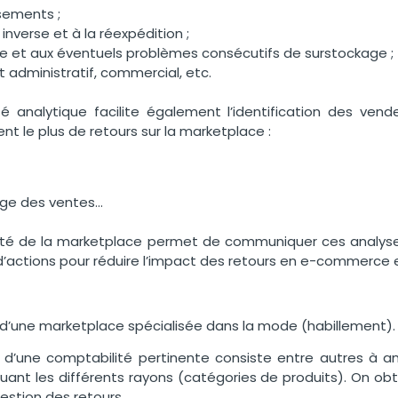
sements ;
 inverse et à la réexpédition ;
e et aux éventuels problèmes consécutifs de surstockage ;
 administratif, commercial, etc.
é analytique facilite également l’identification des vend
nt le plus de retours sur la marketplace :
age des ventes…
lité de la marketplace permet de communiquer ces analyses
 d’actions pour réduire l’impact des retours en e-commerce et
 d’une marketplace spécialisée dans la mode (habillement)
d’une comptabilité pertinente consiste entre autres à an
guant les différents rayons (catégories de produits). On obti
gestion des retours.