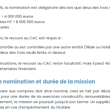
RL, la nomination est obligatoire dès lors que deux des trois s
n > 4 000 000 euros
aires HT > 8 000 000 euros
lariés
U, le recours au CAC est requis si :
contrôle ou est contrôlée par une autre entité (filiale ou hold
deux des trois seuils listés ci-dessus
tuations, le recours au CAC reste facultatif, mais il peut êtr
rtenaires financiers.
 nomination et durée de la mission
aire aux comptes doit être nommé, cela se fait par décis
pour une durée de six exercices consécutifs, renouvelables.
ement, la mission se poursuit jusqu’à son terme. Un suppl
lais en cas d’empêchement du titulaire.