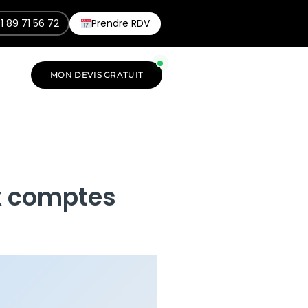
1 89 71 56 72
Prendre RDV
MON DEVIS GRATUIT
x comptes