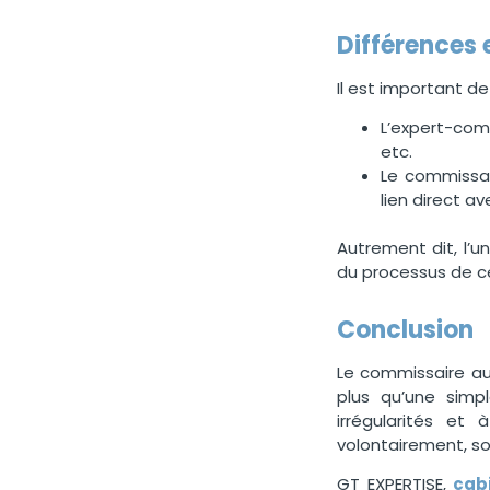
Différences
Il est important de
L’expert-comp
etc.
Le commissair
lien direct av
Autrement dit, l’u
du processus de ce
Conclusion
Le commissaire aux
plus qu’une simpl
irrégularités et
volontairement, son
GT EXPERTISE,
cab