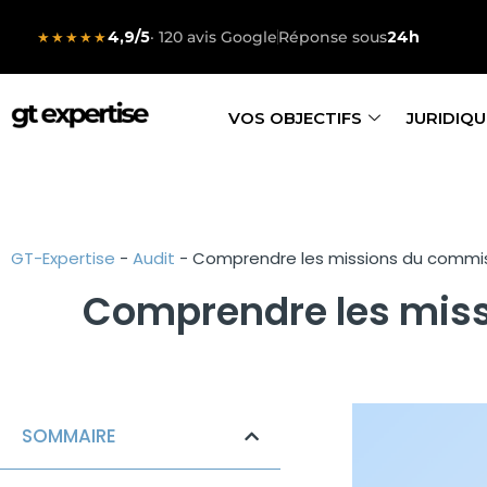
4,9/5
· 120 avis Google
Réponse sous
24h
★★★★★
VOS OBJECTIFS
JURIDIQU
GT-Expertise
-
Audit
-
Comprendre les missions du commi
Comprendre les mis
SOMMAIRE