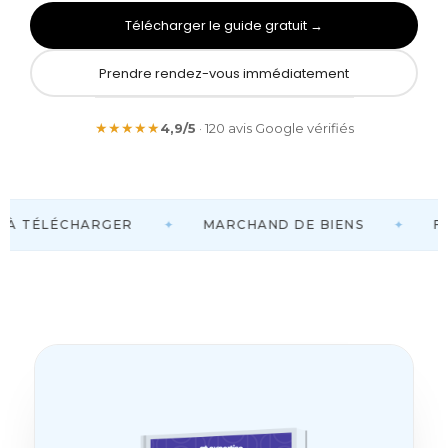
Télécharger le guide gratuit →
Prendre rendez-vous immédiatement
★★★★★
4,9/5
· 120 avis Google vérifiés
✦
✦
 À TÉLÉCHARGER
MARCHAND DE BIENS
FR