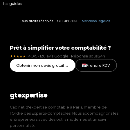
Les guides
Tous droits réservés – GT EXPERTISE –
Mentions légales
Prêt à simplifier votre comptabilité ?
4,9/5 · 120 avis Google · Réponse sous 24h
★★★★★
Obtenir mon devis gratuit →
Prendre RDV
gt expertise
Cabinet d'expertise comptable à Paris, membre de
l'Ordre des Experts-Comptables. Nous accompagnons les
entrepreneurs avec des outils modernes et un suivi
personnalisé.