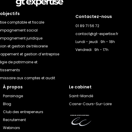
objectifs
Contactez-nous
tise comptable et fiscale
01 89 71 56 72
mpagnement social
contact@gt-expertise.fr
mpagnement juridique
Lundi - jeudi : 9h - 18h
sion et gestion de trésorerie
Vendredi : 9h - 17h
loppement et gestion d’entreprise
égie de patrimoine et
stissements
issaire aux comptes et audit
À propos
Le cabinet
Parrainage
Saint-Mandé
Blog
Cosne-Cours-Sur-Loire
Club des entrepeneurs
Recrutement
Webinars