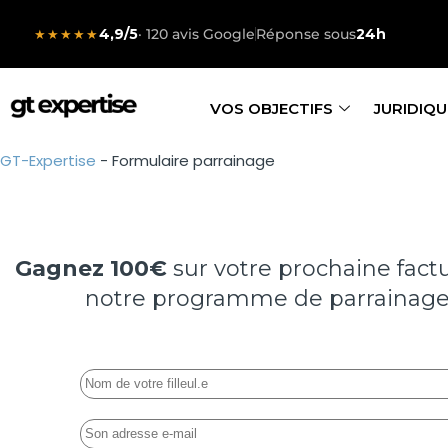
4,9/5
· 120 avis Google
Réponse sous
24h
★★★★★
VOS OBJECTIFS
JURIDIQU
GT-Expertise
-
Formulaire parrainage
Gagnez 100€
sur votre prochaine fact
notre programme de parrainage