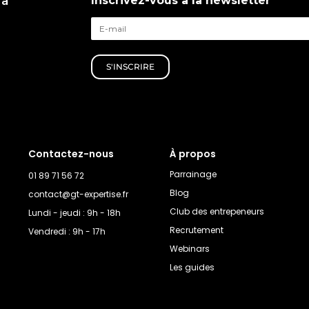
 à
Inscrivez-vous à la newsletter
S'INSCRIRE
Contactez-nous
À propos
Parrainage
01 89 71 56 72
Blog
contact@gt-expertise.fr
Club des entrepeneurs
Lundi - jeudi : 9h - 18h
Recrutement
Vendredi : 9h - 17h
Webinars
Les guides