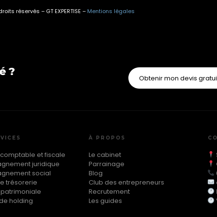
droits réservés – GT EXPERTISE –
Mentions légales
é ?
Obtenir mon devis gratu
VICES
À PROPOS
C
 comptable et fiscale
Le cabinet
nement juridique
Parrainage
gnement social
Blog
e trésorerie
Club des entrepreneurs
 patrimoniale
Recrutement
de holding
Les guides