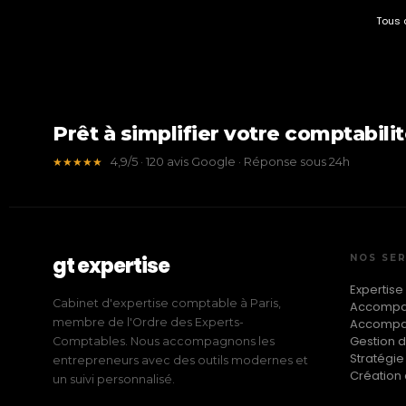
Tous 
Prêt à simplifier votre comptabilit
4,9/5 · 120 avis Google · Réponse sous 24h
★★★★★
gt expertise
NOS SER
Expertise
Cabinet d'expertise comptable à Paris,
Accompag
membre de l'Ordre des Experts-
Accompa
Gestion d
Comptables. Nous accompagnons les
Stratégie
entrepreneurs avec des outils modernes et
Création 
un suivi personnalisé.