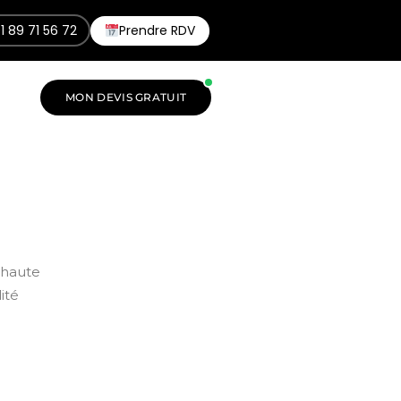
1 89 71 56 72
Prendre RDV
MON DEVIS GRATUIT
 haute
ité