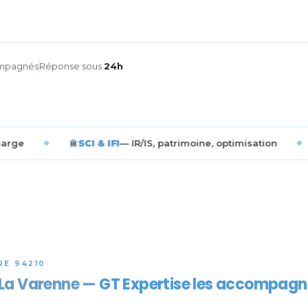
ompagnés
Réponse sous
24h
SCI & IFI
— IR/IS, patrimoine, optimisation
◆
Avocats & n
RE 94210
à La Varenne —
GT Expertise les accompagn