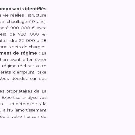
omposants identifiés
ie réelles : structure
 de chauffage (10 ans),
acheté 900 000 € avec
le est de 720 000 €.
atteindre 22 000 à 28
nuels nets de charges.
ement de régime :
La
on avant le 1er février
 régime réel sur votre
térêts d'emprunt, taxe
 Vous décidez sur des
es propriétaires de La
 Expertise analyse vos
en — et détermine si la
ou à l'IS (amortissement
ptée à votre horizon de