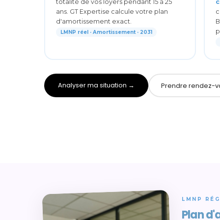
totalité de vos loyers pendant 15 à 25
c
ans. GT Expertise calcule votre plan
c
d'amortissement exact.
B
p
LMNP réel · Amortissement · 2031
Analyser ma situation →
Prendre rendez-v
LMNP RÉG
Plan d'