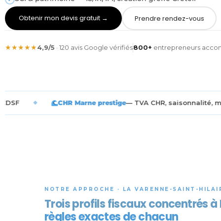
Obtenir mon devis gratuit →
Prendre rendez-vous
★★★★★
4,9/5
· 120 avis Google vérifiés
800+
entrepreneurs acc
CHR Marne prestige
— TVA CHR, saisonnalité, marge
◆
NOTRE APPROCHE · LA VARENNE-SAINT-HILAI
Trois profils fiscaux concentrés 
règles exactes de chacun