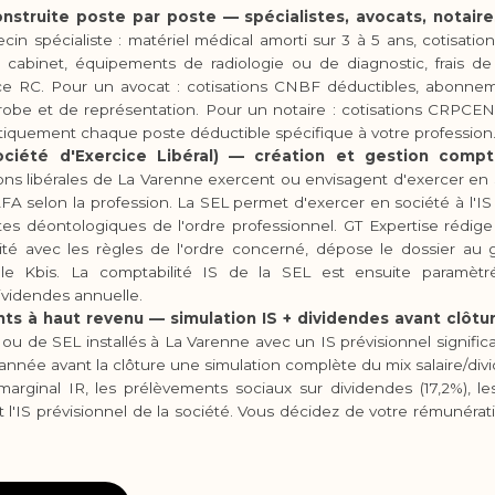
nstruite poste par poste — spécialistes, avocats, notaires
in spécialiste : matériel médical amorti sur 3 à 5 ans, cotisati
 cabinet, équipements de radiologie ou de diagnostic, frais de 
ce RC. Pour un avocat : cotisations CNBF déductibles, abonneme
 robe et de représentation. Pour un notaire : cotisations CRPCEN.
iquement chaque poste déductible spécifique à votre profession
ociété d'Exercice Libéral) — création et gestion compt
ions libérales de La Varenne exercent ou envisagent d'exercer 
A selon la profession. La SEL permet d'exercer en société à l'IS
tes déontologiques de l'ordre professionnel. GT Expertise rédige
té avec les règles de l'ordre concerné, dépose le dossier au g
 le Kbis. La comptabilité IS de la SEL est ensuite paramètr
dividendes annuelle.
nts à haut revenu — simulation IS + dividendes avant clôtur
u de SEL installés à La Varenne avec un IS prévisionnel significati
nnée avant la clôture une simulation complète du mix salaire/div
marginal IR, les prélèvements sociaux sur dividendes (17,2%), le
et l'IS prévisionnel de la société. Vous décidez de votre rémunérat