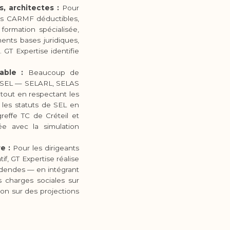
, architectes :
Pour
ons CARMF déductibles,
formation spécialisée,
nts bases juridiques,
 GT Expertise identifie
.
able :
Beaucoup de
en SEL — SELARL, SELAS
 tout en respectant les
 les statuts de SEL en
reffe TC de Créteil et
ée avec la simulation
e :
Pour les dirigeants
f, GT Expertise réalise
idendes — en intégrant
s charges sociales sur
ion sur des projections