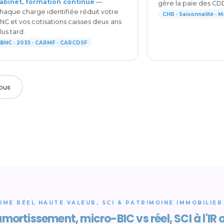
abinet, formation continue
—
gère la paie des CD
haque charge identifiée réduit votre
CHR · Saisonnalité · M
NC et vos cotisations caisses deux ans
lus tard.
BNC · 2035 · CARMF · CARCDSF
ous
IME RÉEL HAUTE VALEUR, SCI & PATRIMOINE IMMOBILIER
amortissement, micro-BIC vs réel, SCI à l'IR o