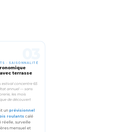
03
S · SAISONNALITÉ
tronomique
avec terrasse
 estival concentre 65
ltat annuel — sans
orerie, les mois
isque de découvert
it un
prévisionnel
ois roulants
calé
 réelle, surveille
ières mensuel et