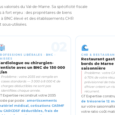
us valorisés du Val-de-Marne. Sa spécificité fiscale
 à fort enjeu : des propriétaires de biens
les à BNC élevé et des établissements CHR
sous-utilisées.
02
ROFESSIONS LIBÉRALES · BNC ·
CHR & RESTAURANT
Restaurant gas
AISSES
ardiologue ou chirurgien-
bords de Marne 
entiste avec un BNC de 150 000
saisonnière
€/an
Problème : votre CA
Problème : votre 2035 est remplie en
à 70% de votre résu
cases standards — 3 000 à 8 000 € de
prévisionnel de trés
charges déductibles ne sont pas
d'hiver créent un r
identifiées chaque année.
récurrent.
T Expertise reconstruit votre 2035
GT Expertise constru
oste par poste :
amortissements
de trésorerie 12 m
atériel médical, cotisations CARMF
sur votre saisonnalité
u CARCDSF déductibles, frais de
votre ratio coût mat