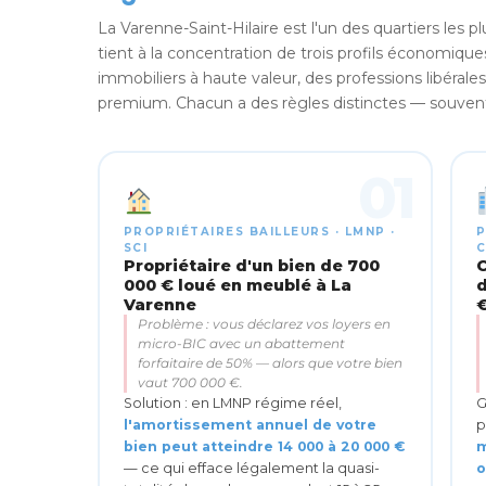
La Varenne-Saint-Hilaire est l'un des quartiers les pl
tient à la concentration de trois profils économiques
immobiliers à haute valeur, des professions libéra
premium. Chacun a des règles distinctes — souvent 
01
PROPRIÉTAIRES BAILLEURS · LMNP ·
P
SCI
C
Propriétaire d'un bien de 700
C
000 € loué en meublé à La
d
Varenne
Problème : vous déclarez vos loyers en
micro-BIC avec un abattement
forfaitaire de 50% — alors que votre bien
vaut 700 000 €.
Solution : en LMNP régime réel,
G
l'amortissement annuel de votre
p
bien peut atteindre 14 000 à 20 000 €
m
— ce qui efface légalement la quasi-
o