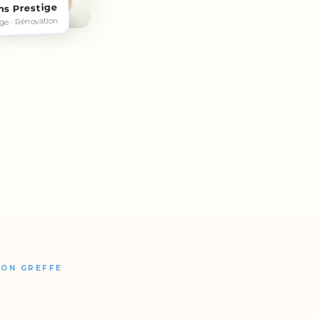
ns Prestige
rge · Rénovation
ION GREFFE