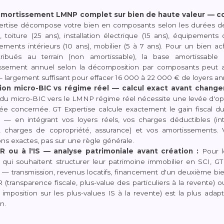
amortissement LMNP complet sur bien de haute valeur — c
rtise décompose votre bien en composants selon les durées de v
, toiture (25 ans), installation électrique (15 ans), équipements
ments intérieurs (10 ans), mobilier (5 à 7 ans). Pour un bien 
ribués au terrain (non amortissable), la base amortissab
issement annuel selon la décomposition par composants peut 
largement suffisant pour effacer 16 000 à 22 000 € de loyers an
ion micro-BIC vs régime réel — calcul exact avant chang
du micro-BIC vers le LMNP régime réel nécessite une levée d'opti
ée concernée. GT Expertise calcule exactement le gain fiscal du
n — en intégrant vos loyers réels, vos charges déductibles (in
e, charges de copropriété, assurance) et vos amortissements.
ons exactes, pas sur une règle générale.
'IR ou à l'IS — analyse patrimoniale avant création :
Pour l
qui souhaitent structurer leur patrimoine immobilier en SCI, GT
s — transmission, revenus locatifs, financement d'un deuxième bi
IR (transparence fiscale, plus-value des particuliers à la revente) 
 imposition sur les plus-values IS à la revente) est la plus ada
n.