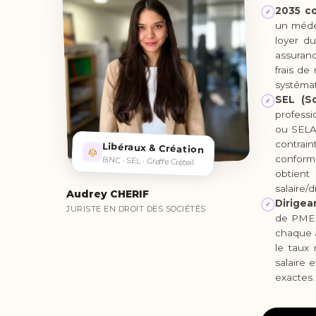
2035 co
✓
un médec
loyer du
assuran
frais de
systémat
SEL (S
✓
profess
ou SELAF
contrain
Libéraux & Création
conformi
BNC · SEL · Greffe Créteil
obtient
salaire/
Audrey CHERIF
Dirigea
✓
JURISTE EN DROIT DES SOCIÉTÉS
de PME o
chaque a
le taux 
salaire 
exactes.