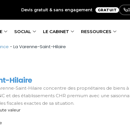
0
Devis gratuit & sans engagement
GRATUIT
E
SOCIAL
LE CABINET
RESSOURCES
ance
-
La Varenne-Saint-Hilaire
t-Hilaire
Varenne-Saint-Hilaire concentre des propriétaires de biens à
 BNC et des établissements CHR premium avec une saisonnal
fiscales exactes de sa situation.
ute valeur
e