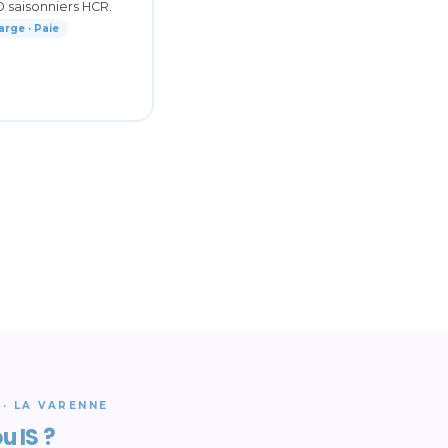
D saisonniers HCR.
arge · Paie
 · LA VARENNE
u IS ?