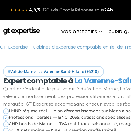
4,9/5
· 120 avis Google
Réponse sous
24h
★★★★★
VOS OBJECTIFS
JURIDIQU
GT-Expertise
-
Cabinet d’expertise comptable en Île-de-Fr
Val-de-Marne · La Varenne-Saint-Hilaire (94210)
Expert comptable à
La Varenne-Sain
Quartier résidentiel le plus valorisé du Val-de-Marne, La 
valeur d'amortissement, des professions libérales à fort
marquée. GT Expertise accompagne chacun avec les règles 
LMNP régime réel — plan d'amortissement sur biens à ha
✓
Professions libérales — BNC, 2035, cotisations spécialisées
✓
CHR bords de Marne — TVA multi-taux, saisonnalité, marg
✓
SCI & patrimoine — IS/IR, IFI, création greffe Créteil
✓