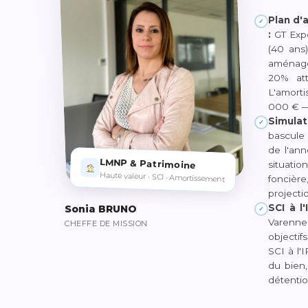
Plan d'
✓
:
GT Expe
(40 ans)
aménage
20% att
L'amort
000 € — 
Simulat
✓
bascule 
de l'ann
LMNP & Patrimoine
situatio
Haute valeur · SCI · Amortissement
foncièr
projecti
SCI à l
Sonia BRUNO
✓
Varenne 
CHEFFE DE MISSION
objectif
SCI à l'
du bien,
détentio