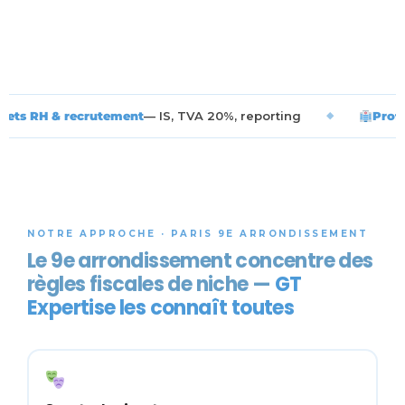
ment
— IS, TVA 20%, reporting
◆
Professions libérales
— B
NOTRE APPROCHE · PARIS 9E ARRONDISSEMENT
Le 9e arrondissement concentre des
règles fiscales de niche —
GT
Expertise les connaît toutes