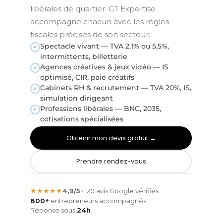
libérales de quartier. GT Expertise
accompagne chacun avec les règles
fiscales précises de son secteur.
Spectacle vivant — TVA 2,1% ou 5,5%,
✓
intermittents, billetterie
Agences créatives & jeux vidéo — IS
✓
optimisé, CIR, paie créatifs
Cabinets RH & recrutement — TVA 20%, IS,
✓
simulation dirigeant
Professions libérales — BNC, 2035,
✓
cotisations spécialisées
Obtenir mon devis gratuit →
Prendre rendez-vous
★★★★★
4,9/5
· 120 avis Google vérifiés
800+
entrepreneurs accompagnés
Réponse sous
24h