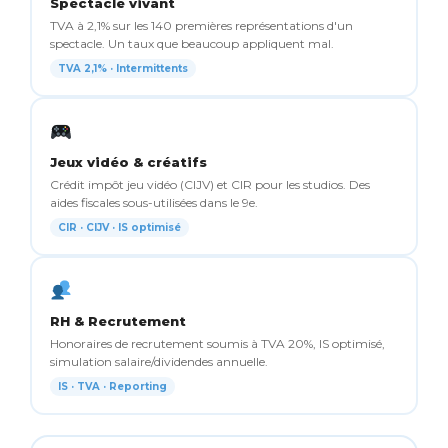
Spectacle vivant
TVA à 2,1% sur les 140 premières représentations d'un
spectacle. Un taux que beaucoup appliquent mal.
TVA 2,1% · Intermittents
Jeux vidéo & créatifs
Crédit impôt jeu vidéo (CIJV) et CIR pour les studios. Des
aides fiscales sous-utilisées dans le 9e.
CIR · CIJV · IS optimisé
RH & Recrutement
Honoraires de recrutement soumis à TVA 20%, IS optimisé,
simulation salaire/dividendes annuelle.
IS · TVA · Reporting