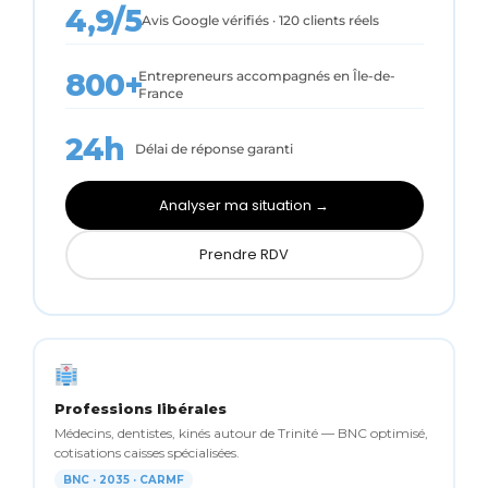
4,9/5
Avis Google vérifiés · 120 clients réels
800+
Entrepreneurs accompagnés en Île-de-
France
24h
Délai de réponse garanti
Analyser ma situation →
Prendre RDV
Professions libérales
Médecins, dentistes, kinés autour de Trinité — BNC optimisé,
cotisations caisses spécialisées.
BNC · 2035 · CARMF