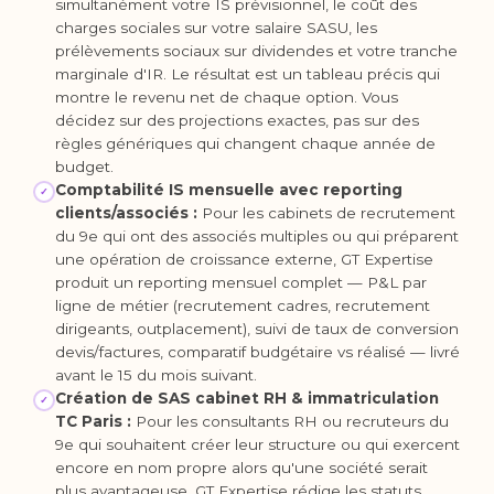
simultanément votre IS prévisionnel, le coût des
charges sociales sur votre salaire SASU, les
prélèvements sociaux sur dividendes et votre tranche
marginale d'IR. Le résultat est un tableau précis qui
montre le revenu net de chaque option. Vous
décidez sur des projections exactes, pas sur des
règles génériques qui changent chaque année de
budget.
Comptabilité IS mensuelle avec reporting
✓
clients/associés :
Pour les cabinets de recrutement
du 9e qui ont des associés multiples ou qui préparent
une opération de croissance externe, GT Expertise
produit un reporting mensuel complet — P&L par
ligne de métier (recrutement cadres, recrutement
dirigeants, outplacement), suivi de taux de conversion
devis/factures, comparatif budgétaire vs réalisé — livré
avant le 15 du mois suivant.
Création de SAS cabinet RH & immatriculation
✓
TC Paris :
Pour les consultants RH ou recruteurs du
9e qui souhaitent créer leur structure ou qui exercent
encore en nom propre alors qu'une société serait
plus avantageuse, GT Expertise rédige les statuts