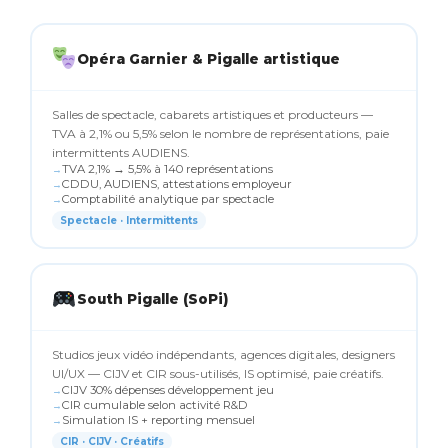
Opéra Garnier & Pigalle artistique
Salles de spectacle, cabarets artistiques et producteurs —
TVA à 2,1% ou 5,5% selon le nombre de représentations, paie
intermittents AUDIENS.
TVA 2,1% → 5,5% à 140 représentations
CDDU, AUDIENS, attestations employeur
Comptabilité analytique par spectacle
Spectacle · Intermittents
South Pigalle (SoPi)
Studios jeux vidéo indépendants, agences digitales, designers
UI/UX — CIJV et CIR sous-utilisés, IS optimisé, paie créatifs.
CIJV 30% dépenses développement jeu
CIR cumulable selon activité R&D
Simulation IS + reporting mensuel
CIR · CIJV · Créatifs