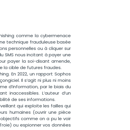
 phishing comme la cybermenace
 d’une technique frauduleuse basée
ions personnelles ou à cliquer sur
 du SMS nous incitant à payer une
our payer la soi-disant amende,
e la cible de futures fraudes.
hing. En 2022, un rapport Sophos
iciel. Il s’agit ni plus ni moins
me d’information, par le biais du
nt inaccessibles. L’auteur d’un
lité de ses informations.
llant qui exploite les failles qui
reurs humaines (ouvrir une pièce
s objectifs comme on a pu le voir
e Troie) ou espionner vos données