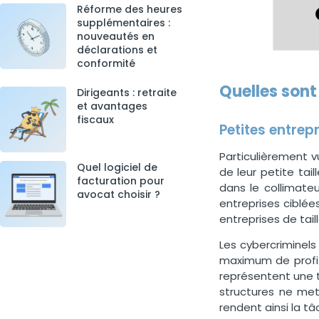
Réforme des heures
supplémentaires :
nouveautés en
déclarations et
conformité
Quelles sont
Dirigeants : retraite
et avantages
fiscaux
Petites entrepr
Particulièrement v
Quel logiciel de
de leur petite tai
facturation pour
dans le collimateu
avocat choisir ?
entreprises ciblée
entreprises de tail
Les cybercriminels 
maximum de profits
représentent une t
structures ne me
rendent ainsi la tâ