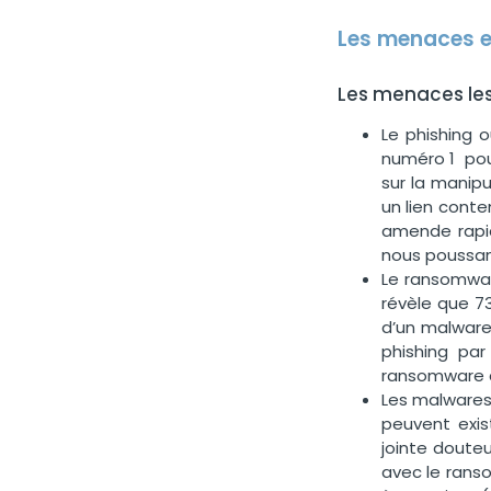
Les menaces en
Les menaces les
Le phishing 
numéro 1 pour
sur la manipu
un lien conte
amende rapid
nous poussant
Le ransomwar
révèle que 73
d’un malware 
phishing par
ransomware d
Les malwares 
peuvent exist
jointe douteu
avec le ranso