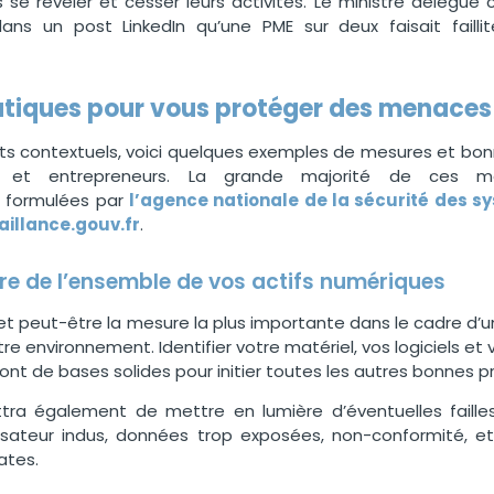
 se révéler et cesser leurs activités. Le ministre délégu
dans un post LinkedIn qu’une PME sur deux faisait faill
tiques pour vous protéger des menaces 
ts contextuels, voici quelques exemples de mesures et bon
ses et entrepreneurs. La grande majorité de ces 
 formulées par
l’agence nationale de la sécurité des s
illance.gouv.fr
.
aire de l’ensemble de vos actifs numériques
 et peut-être la mes
ure la plus importante dans le cadre d’
re environnement. Identifier votre matériel, vos logiciels et
ont de bases solides pour initier toutes les autres bonnes p
ra également de mettre en lumière d’éventuelles failles 
ilisateur indus, données trop exposées, non-conformité, 
ates.