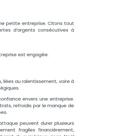
e petite entreprise
. Citons tout
ertes d’argents consécutives à
entreprise est engagée.
, liées au ralentissement, voire à
atégiques.
confiance envers une entreprise.
trats, refroidis par le manque de
ées.
attaque peuvent durer plusieurs
rement fragiles financièrement,