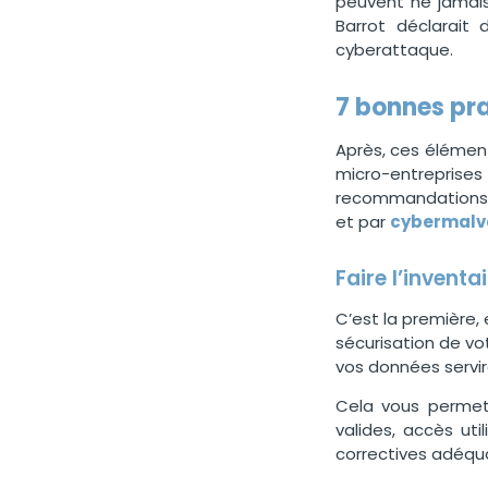
peuvent ne jamais
Barrot déclarait 
cyberattaque.
7 bonnes pra
Après, ces élémen
micro-entrepri
recommandations
et par
cybermalva
Faire l’invent
C’est la première,
sécurisation de vot
vos données servir
Cela vous permett
valides, accès ut
correctives adéqu