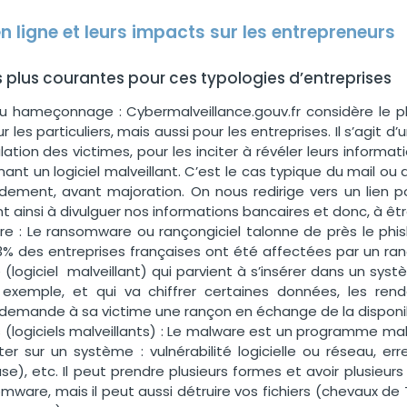
 ligne et leurs impacts sur les entrepreneurs
 plus courantes pour ces typologies d’entreprises
ou hameçonnage : Cybermalveillance.gouv.fr considère le
 les particuliers, mais aussi pour les entreprises. Il s’agit
lation des victimes, pour les inciter à révéler leurs informat
nant un logiciel malveillant. C’est le cas typique du mail ou
ement, avant majoration. On nous redirige vers un lien p
 ainsi à divulguer nos informations bancaires et donc, à êtr
e : Le ransomware ou rançongiciel talonne de près le phis
% des entreprises françaises ont été affectées par un rançong
(logiciel malveillant) qui parvient à s’insérer dans un systè
 exemple, et qui va chiffrer certaines données, les renda
emande à sa victime une rançon en échange de la disponibi
(logiciels malveillants) : Le malware est un programme malvei
er sur un système : vulnérabilité logicielle ou réseau, er
se), etc. Il peut prendre plusieurs formes et avoir plusieur
mware, mais il peut aussi détruire vos fichiers (chevaux d