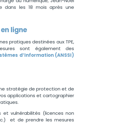
é chargé du numérique, Jean-Noël
ite dans les 18 mois après une
en ligne
nes pratiques destinées aux TPE,
mesures sont également des
ystèmes d’Information
(ANSSI)
une stratégie de protection et de
 vos applications et cartographier
ratiques.
et vulnérabilités (licences non
etc.) et de prendre les mesures