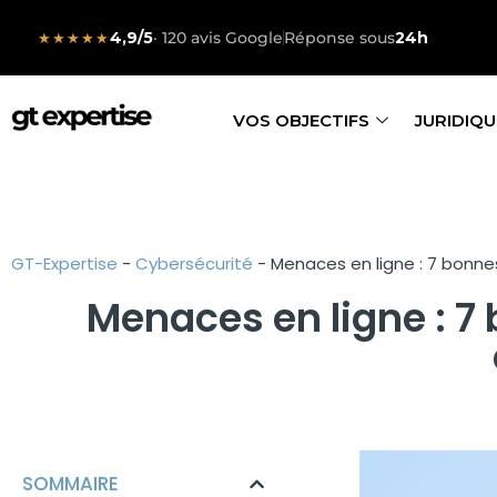
4,9/5
· 120 avis Google
Réponse sous
24h
★★★★★
VOS OBJECTIFS
JURIDIQU
GT-Expertise
-
Cybersécurité
-
Menaces en ligne : 7 bonne
Menaces en ligne : 7
SOMMAIRE