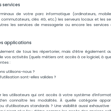
s services
rminaux de votre parc informatique (ordinateurs, mobiles
 commutateurs, clés 4G, etc.) les serveurs locaux et les se
utres les services de messagerie ou encore les service
les applications
eulement de tou
s les répertorier, mais d’être également au
e vos activités (quels métiers ont accès à ce logiciel, à quel
ntes :
ons utilisons-nous ?
’utilisation sont-elles val
ides ?
er les utilisateurs qui ont accès à votre système d’informat
d’en connaître les modalités. À quelle catégorie appartie
ou d’utilisateurs standards ? Une visibilité aussi exhausti