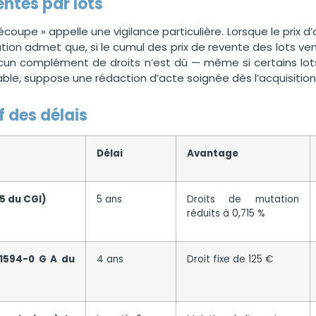
entes par lots
écoupe » appelle une vigilance particulière. Lorsque le prix d’
ration admet que, si le cumul des prix de revente des lots ve
ucun complément de droits n’est dû — même si certains lot
able, suppose une rédaction d’acte soignée dès l’acquisition
f des délais
Délai
Avantage
15 du CGI)
5 ans
Droits de mutation
réduits à 0,715 %
 1594-0 G A du
4 ans
Droit fixe de 125 €