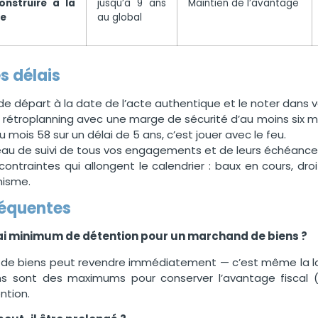
onstruire à la
jusqu’à 9 ans
Maintien de l’avantage
re
au global
s délais
t de départ à la date de l’acte authentique et le noter dans vo
 rétroplanning avec une marge de sécurité d’au moins six m
mois 58 sur un délai de 5 ans, c’est jouer avec le feu.
leau de suivi de tous vos engagements et de leurs échéance
 contraintes qui allongent le calendrier : baux en cours, dr
nisme.
réquentes
élai minimum de détention pour un marchand de biens ?
de biens peut revendre immédiatement — c’est même la logi
 sont des maximums pour conserver l’avantage fiscal (d
ntion.