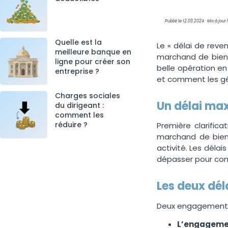
Publié le 12.03.2024 · Mis à jour
Quelle est la
Le « délai de reve
meilleure banque en
marchand de biens.
ligne pour créer son
belle opération en
entreprise ?
et comment les gé
Charges sociales
Un délai ma
du dirigeant :
comment les
réduire ?
Première clarifica
marchand de bien
activité. Les déla
dépasser pour cons
Les deux déla
Deux engagements, 
L’engagement