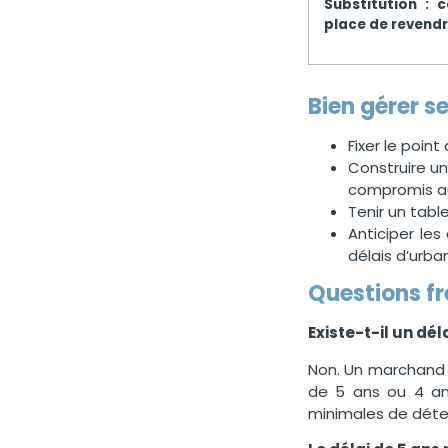
Substitution : c
place de revend
Bien gérer se
Fixer le poin
Construire un
compromis au 
Tenir un tab
Anticiper les
délais d’urba
Questions f
Existe-t-il un d
Non. Un marchand 
de 5 ans ou 4 ans
minimales de déte