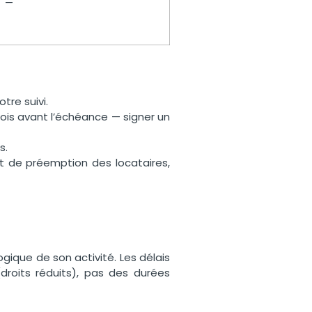
—
tre suivi.
ois avant l’échéance — signer un
s.
oit de préemption des locataires,
que de son activité. Les délais
roits réduits), pas des durées