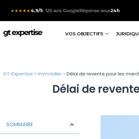
4,9/5
· 120 avis Google
Réponse sous
24h
★★★★★
VOS OBJECTIFS
JURIDIQU
GT-Expertise
-
Immobilier
-
Délai de revente pour les mar
Délai de revent
SOMMAIRE