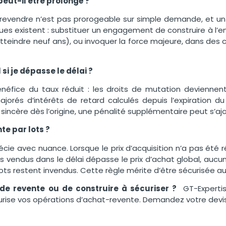
peut-il être prolongé ?
evendre n’est pas prorogeable sur simple demande, et un
ssues existent : substituer un engagement de construire à l
atteindre neuf ans), ou invoquer la force majeure, dans des 
si je dépasse le délai ?
néfice du taux réduit : les droits de mutation devienne
ajorés d’intérêts de retard calculés depuis l’expiration du 
incère dès l’origine, une pénalité supplémentaire peut s’ajo
te par lots ?
écie avec nuance. Lorsque le prix d’acquisition n’a pas été ré
s vendus dans le délai dépasse le prix d’achat global, aucu
ots restent invendus. Cette règle mérite d’être sécurisée au
e revente ou de construire à sécuriser ?
GT-Experti
rise vos opérations d’achat-revente. Demandez votre devis 