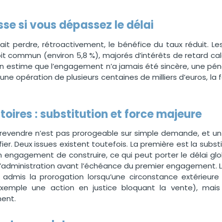
sse si vous dépassez le délai
it perdre, rétroactivement, le bénéfice du taux réduit. L
it commun (environ 5,8 %), majorés d’intérêts de retard calcu
tion estime que l’engagement n’a jamais été sincère, une p
 une opération de plusieurs centaines de milliers d’euros, la 
oires : substitution et force majeure
evendre n’est pas prorogeable sur simple demande, et un
tifier. Deux issues existent toutefois. La première est la sub
 engagement de construire, ce qui peut porter le délai gl
l’administration avant l’échéance du premier engagement. L
a admis la prorogation lorsqu’une circonstance extérieure
xemple une action en justice bloquant la vente), mais i
ment.