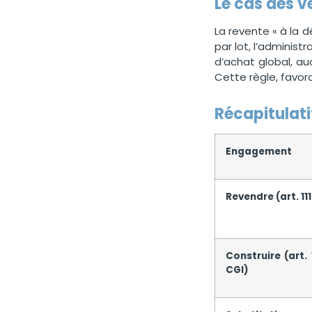
Le cas des v
La revente « à la d
par lot, l’administ
d’achat global, a
Cette règle, favor
Récapitulati
Engagement
Revendre (art. 11
Construire (art.
CGI)