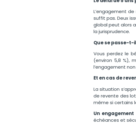
Le délai de 5 ans 
L’engagement de r
suffit pas. Deux i
global peut alors 
la jurisprudence.
Que se passe-t-il 
Vous perdez le bé
(environ 5,8 %), m
l’engagement non s
Et en cas de reven
La situation s’appr
de revente des lot
même si certains l
Un engagement d
échéances et sécu