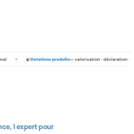
s produits
— valorisation · déclaration · seuils · imposabilité
◆
nce, 1 expert pour