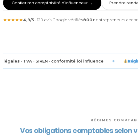
Confier ma comptabilité d'influenceur →
Prendre rend
★★★★★
4,9/5
· 120 avis Google vérifiés
800+
entrepreneurs acc
 conformité loi influence
◆
Régimes fiscaux
— micro-BNC 
RÉGIMES COMPTABL
Vos obligations comptables selon v