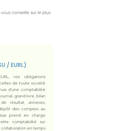
ous conseille sur le plus
SU / EURL)
RL, vos obligations
celles de toute société
nue d'une comptabilité
ournal, grand livre, bilan
de résultat, annexes,
S, dépôt des comptes au
rtise prend en charge
 cette comptabilité sur
 collaboration en temps