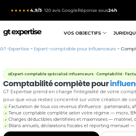
4,9/5
· 120 avis Google
Réponse sous
24h
★★★★★
VOS OBJECTIFS
JURIDIQU
GT-Expertise
-
Expert-comptable pour influenceurs
-
Compta
Expert-comptable spécialisé influenceurs · Comptabilité · Factura
Comptabilité complète pour
influe
GT Expertise prend en charge l'intégralité de votre compt
pour que vous restiez concentré sur votre création de con
Facturation de tous vos revenus d'influence : partenariats, af
✓
Tenue comptable complète selon votre régime — micro, B
✓
Charges déductibles identifiées et maximisées — matériel,
✓
Bilans annuels, déclarations fiscales et reporting mensuel —
✓