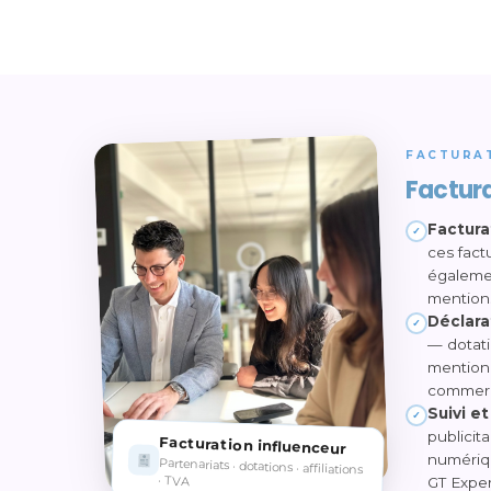
FACTURAT
Factura
Factura
✓
ces fact
égalemen
mentions
Déclara
✓
— dotati
mention 
commerci
Suivi e
✓
publicit
Facturation influenceur
numériqu
Partenariats · dotations · affiliations
· TVA
GT Exper