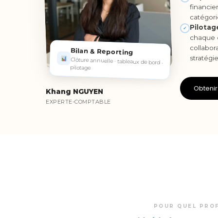
financie
catégori
Pilotage
✓
chaque c
collabor
Bilan & Reporting
stratégi
Clôture annuelle · tableaux de bord ·
pilotage
Obtenir
Khang NGUYEN
EXPERTE-COMPTABLE
POUR QUEL PROF