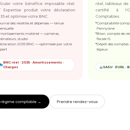
lculer votre bénéfice imposable réel.
réel, tableaux de 
 Expertise produit votre déclaration
certifié à l'
35 et optimise votre BNC.
Comptables.
ournal des recettes et dépenses — tenue
Comptabilité complè
ensuelle
Pennylane
mortissements matériel — caméras,
Bilan, compte de rés
rdinateurs, studio
fiscale IS
éclaration 2035 BNC — optimisée par votre
Dépôt des comptes au
xpert
légaux
BNC réel · 2035 · Amortissements ·
Charges
SASU · EURL · B
on régime comptable →
Prendre rendez-vous