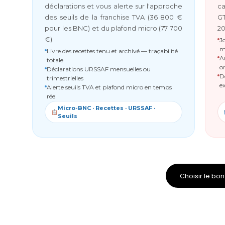
déclarations et vous alerte sur l'approche
ca
des seuils de la franchise TVA (36 800 €
GT
pour les BNC) et du plafond micro (77 700
20
€).
J
m
Livre des recettes tenu et archivé — traçabilité
A
totale
o
Déclarations URSSAF mensuelles ou
D
trimestrielles
e
Alerte seuils TVA et plafond micro en temps
réel
Micro-BNC · Recettes · URSSAF ·
Seuils
Choisir le b