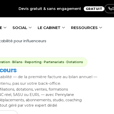
0
Devis gratuit & sans engagement
GRATUIT
E
SOCIAL
LE CABINET
RESSOURCES
bilité pour influenceurs
tion · Bilans · Reporting · Partenariats · Dotations
nceurs
abilité — de la première facture au bilan annuel —
tenu, pas sur votre back-office.
filiations, dotations, ventes, formations
NC réel, SASU ou EURL — avec Pennylane
 déplacements, abonnements, studio, coaching
 tout géré par votre expert dédié