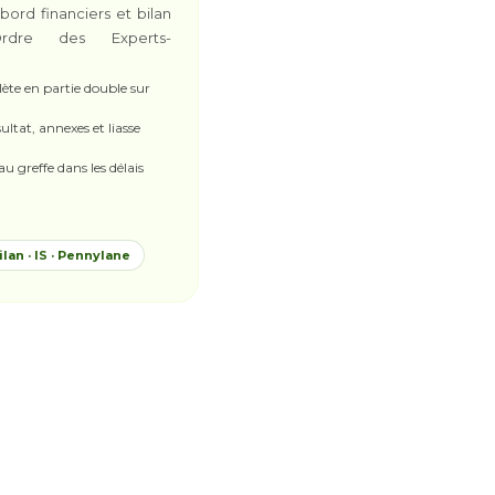
bord financiers et bilan
Ordre des Experts-
te en partie double sur
ultat, annexes et liasse
 greffe dans les délais
ilan · IS · Pennylane