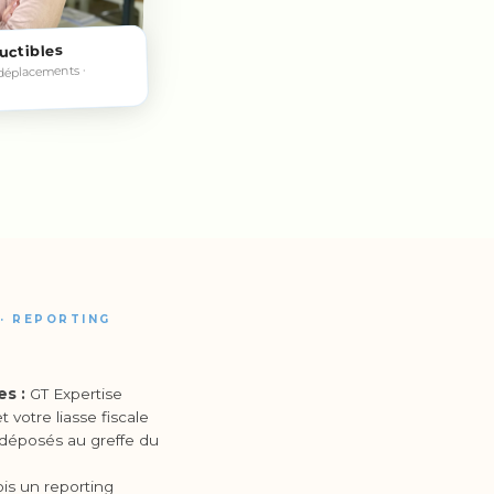
uctibles
· déplacements ·
 · REPORTING
es :
GT Expertise
 votre liasse fiscale
 déposés au greffe du
is un reporting