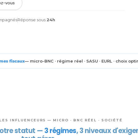
ez-vous
ompagnés
Réponse sous
24h
· régime réel · SASU · EURL · choix optimal
◆
Dotation
ES INFLUENCEURS — MICRO · BNC RÉEL · SOCIÉTÉ
otre statut —
3 régimes
, 3 niveaux d'exige