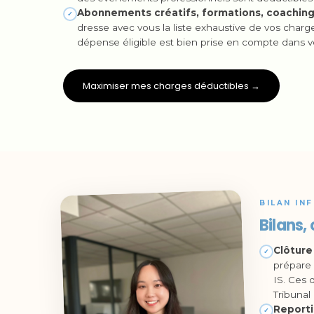
Abonnements créatifs, formations, coaching
✓
dresse avec vous la liste exhaustive de vos char
dépense éligible est bien prise en compte dans vo
Maximiser mes charges déductibles →
BILAN IN
Bilans,
Clôture
✓
prépare 
IS. Ces 
Tribunal
Reporti
✓