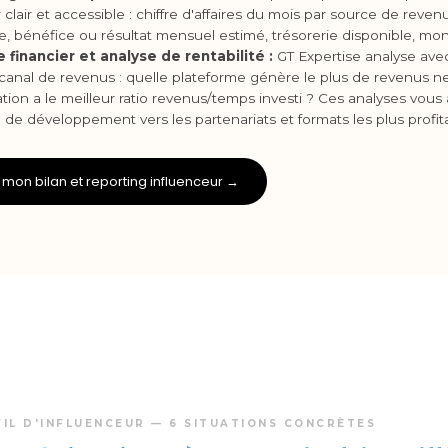
r clair et accessible : chiffre d'affaires du mois par source de reve
e, bénéfice ou résultat mensuel estimé, trésorerie disponible, mon
 financier et analyse de rentabilité :
GT Expertise analyse avec
anal de revenus : quelle plateforme génère le plus de revenus ne
ation a le meilleur ratio revenus/temps investi ? Ces analyses vous 
e de développement vers les partenariats et formats les plus profit
 mon bilan et reporting influenceur →
IL D'INFLUENCEUR — 6 SITUATIONS CONCRÈTES