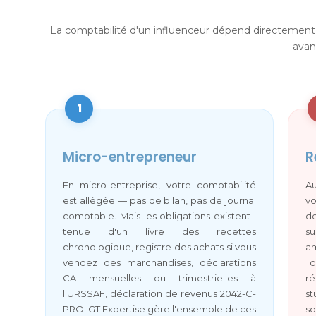
La comptabilité d'un influenceur dépend directement de
avan
1
Micro-entrepreneur
R
En micro-entreprise, votre comptabilité
Au
est allégée — pas de bilan, pas de journal
vo
comptable. Mais les obligations existent :
de
tenue d'un livre des recettes
s
chronologique, registre des achats si vous
am
vendez des marchandises, déclarations
T
CA mensuelles ou trimestrielles à
ré
l'URSSAF, déclaration de revenus 2042-C-
st
PRO. GT Expertise gère l'ensemble de ces
so