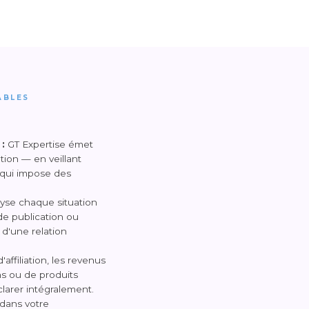
ABLES
:
GT Expertise émet
ion — en veillant
s qui impose des
yse chaque situation
de publication ou
 d'une relation
ffiliation, les revenus
ns ou de produits
larer intégralement.
 dans votre