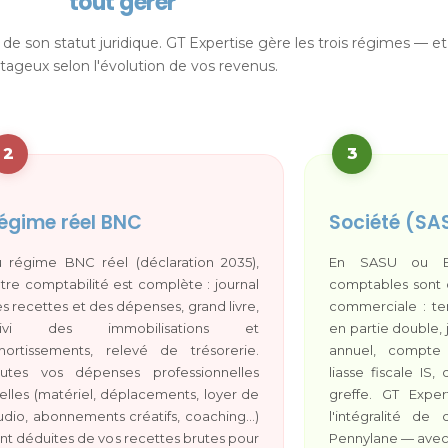
tout gérer
 son statut juridique. GT Expertise gère les trois régimes — et v
tageux selon l'évolution de vos revenus.
2
3
égime réel BNC
Société (SA
 régime BNC réel (déclaration 2035),
En SASU ou EU
tre comptabilité est complète : journal
comptables sont 
s recettes et des dépenses, grand livre,
commerciale : te
uivi des immobilisations et
en partie double, j
ortissements, relevé de trésorerie.
annuel, compte 
outes vos dépenses professionnelles
liasse fiscale I
elles (matériel, déplacements, loyer de
greffe. GT Expe
udio, abonnements créatifs, coaching…)
l'intégralité de
nt déduites de vos recettes brutes pour
Pennylane — avec