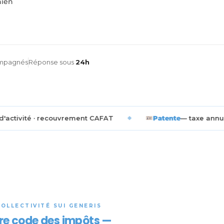
nien
ompagnés
Réponse sous
24h
uvrement CAFAT
◆
Patente
— taxe annuelle activités comm
COLLECTIVITÉ SUI GENERIS
re code des impôts —