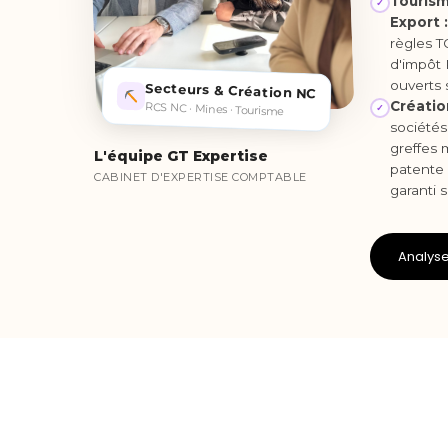
Tourism
✓
Export :
règles T
d'impôt 
ouverts s
Secteurs & Création NC
Créatio
RCS NC · Mines · Tourisme
✓
sociétés
greffes 
L'équipe GT Expertise
patente
CABINET D'EXPERTISE COMPTABLE
garanti 
Analyse