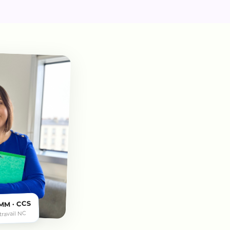
MM · CCS
 travail NC