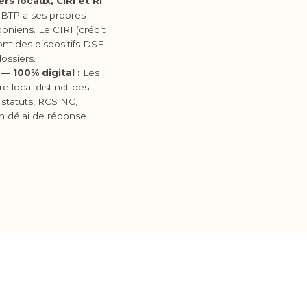
s locaux, CIRI et RI
e BTP a ses propres
oniens. Le CIRI (crédit
ont des dispositifs DSF
dossiers.
— 100% digital :
Les
e local distinct des
 statuts, RCS NC,
n délai de réponse