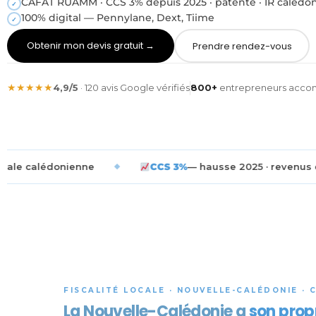
CAFAT RUAMM · CCS 3% depuis 2025 · patente · IR calédo
✓
100% digital — Pennylane, Dext, Tiime
✓
Obtenir mon devis gratuit →
Prendre rendez-vous
★★★★★
4,9/5
· 120 avis Google vérifiés
800+
entrepreneurs acc
e
◆
CCS 3%
— hausse 2025 · revenus d'activité · reco
FISCALITÉ LOCALE · NOUVELLE-CALÉDONIE · 
La Nouvelle-Calédonie a
son prop