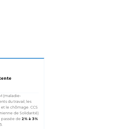
tente
M (maladie-
nts du travail, les
es et le chômage. CCS
nienne de Solidarité)
té passée de
2% à 3%
5.