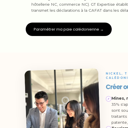
hôtellerie NC, commerce NC). GT Expertise établit 
transmet les déclarations à la CAFAT dans les déla
Paramétrer ma paie calédonienne →
NICKEL, 
CALÉDONI
Créer o
Mines, 
✓
35% s'ap
sont sou
traitant
patente