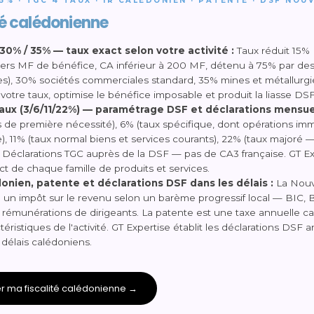
35% · TGC 4 TAUX · IR CALÉDONIEN · PATENTE · DSF NO
té calédonienne
/ 30% / 35% — taux exact selon votre activité :
Taux réduit 15% 
ers MF de bénéfice, CA inférieur à 200 MF, détenu à 75% par de
s), 30% sociétés commerciales standard, 35% mines et métallurgie
e votre taux, optimise le bénéfice imposable et produit la liasse DSF
aux (3/6/11/22%) — paramétrage DSF et déclarations mensuel
s de première nécessité), 6% (taux spécifique, dont opérations immo
, 11% (taux normal biens et services courants), 22% (taux majoré — 
. Déclarations TGC auprès de la DSF — pas de CA3 française. GT Ex
ct de chaque famille de produits et services.
donien, patente et déclarations DSF dans les délais :
La Nouv
 un impôt sur le revenu selon un barème progressif local — BIC, B
, rémunérations de dirigeants. La patente est une taxe annuelle ca
ctéristiques de l'activité. GT Expertise établit les déclarations DSF 
 délais calédoniens.
r ma fiscalité calédonienne →