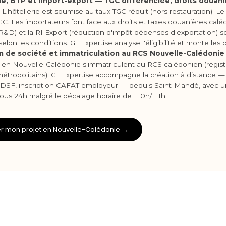
e, BTP et import-export — TGC différenciée, droits douanier
L'hôtellerie est soumise au taux TGC réduit (hors restauration). L
GC. Les importateurs font face aux droits et taxes douanières caléd
R&D) et la RI Export (réduction d'impôt dépenses d'exportation) s
elon les conditions. GT Expertise analyse l'éligibilité et monte les 
n de société et immatriculation au RCS Nouvelle-Calédonie 
 en Nouvelle-Calédonie s'immatriculent au RCS calédonien (registr
métropolitains). GT Expertise accompagne la création à distance —
 DSF, inscription CAFAT employeur — depuis Saint-Mandé, avec u
sous 24h malgré le décalage horaire de −10h/−11h.
r mon projet en Nouvelle-Calédonie →