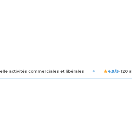
erciales et libérales
◆
4,9/5
· 120 avis Google vérifiés