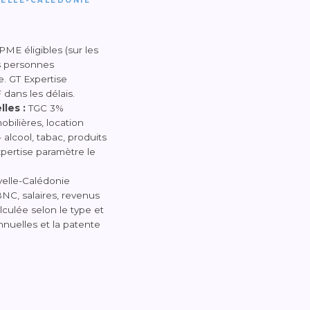
UVELLE-CALÉDONIE
PME éligibles (sur les
s personnes
. GT Expertise
 dans les délais.
les :
TGC 3%
bilières, location
alcool, tabac, produits
pertise paramètre le
elle-Calédonie
NC, salaires, revenus
lculée selon le type et
annuelles et la patente