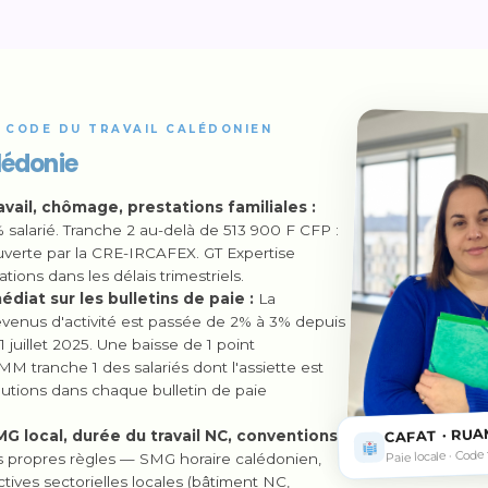
E CODE DU TRAVAIL CALÉDONIEN
lédonie
il, chômage, prestations familiales :
salarié. Tranche 2 au-delà de 513 900 F CFP :
ouverte par la CRE-IRCAFEX. GT Expertise
tions dans les délais trimestriels.
diat sur les bulletins de paie :
La
evenus d'activité est passée de 2% à 3% depuis
1 juillet 2025. Une baisse de 1 point
M tranche 1 des salariés dont l'assiette est
lutions dans chaque bulletin de paie
CAFAT · RUA
MG local, durée du travail NC, conventions
Paie locale · Code
s propres règles — SMG horaire calédonien,
ctives sectorielles locales (bâtiment NC,