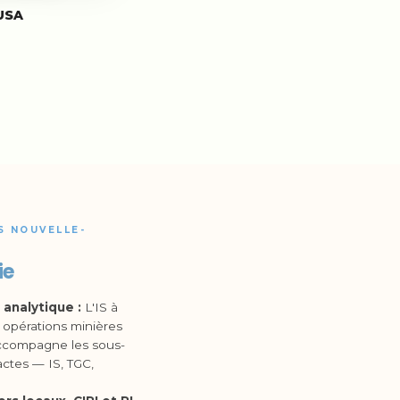
USA
S NOUVELLE-
ie
 analytique :
L'IS à
s opérations minières
accompagne les sous-
actes — IS, TGC,