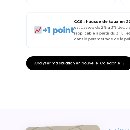
CCS : hausse de taux en 20
est passée de 2% à 3% depuis 
+1 point
(applicable à partir du 31 juil
dans le paramétrage de la pa
Analyser ma situation en Nouvelle-Calédonie →