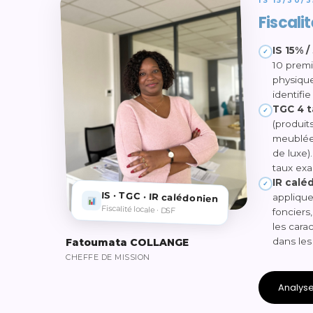
IS 15/30/
Fiscali
IS 15% 
✓
10 premi
physique
identifi
TGC 4 t
✓
(produit
meublée)
de luxe)
taux exa
IR calé
✓
IS · TGC · IR calédonien
applique
Fiscalité locale · DSF
fonciers
les cara
dans les
Fatoumata COLLANGE
CHEFFE DE MISSION
Analyse