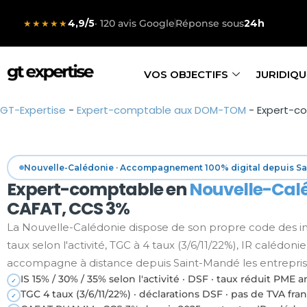
4,9/5
· 120 avis Google
Réponse sous
24h
★★★★★
VOS OBJECTIFS
JURIDIQU
GT-Expertise
-
Expert-comptable aux DOM-TOM
-
Expert-c
Nouvelle-Calédonie · Accompagnement 100% digital depuis S
Expert-comptable en
Nouvelle-Cal
CAFAT, CCS 3%
La Nouvelle-Calédonie dispose de son propre code des impô
taux selon l'activité, TGC à 4 taux (3/6/11/22%), IR calédo
accompagne à distance depuis Saint-Mandé les entreprise
IS 15% / 30% / 35% selon l'activité · DSF · taux réduit PME a
✓
TGC 4 taux (3/6/11/22%) · déclarations DSF · pas de TVA fra
✓