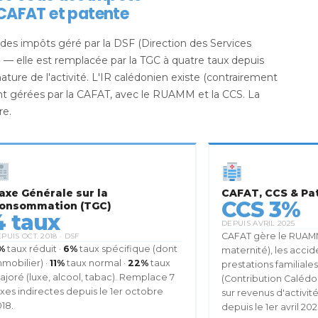
, CAFAT et patente
des impôts géré par la DSF (Direction des Services
e
— elle est remplacée par la TGC à quatre taux depuis
 nature de l'activité. L'IR calédonien existe (contrairement
 sont gérées par la CAFAT, avec le RUAMM et la CCS. La
re.
axe Générale sur la
CAFAT, CCS & Pa
CCS 3%
onsommation (TGC)
4 taux
DEPUIS AVRIL 2025
CAFAT gère le RUAM
PUIS OCT. 2018 · DSF
%
taux réduit ·
6%
taux spécifique (dont
maternité), les accide
mobilier) ·
11%
taux normal ·
22%
taux
prestations familial
joré (luxe, alcool, tabac). Remplace 7
(Contribution Calédo
xes indirectes depuis le 1er octobre
sur revenus d'activi
18.
depuis le 1er avril 202