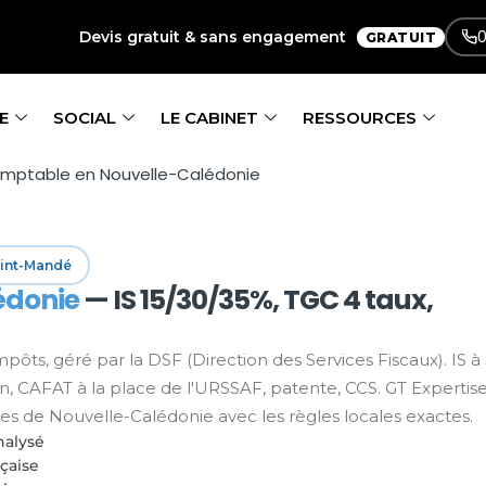
0
Devis gratuit & sans engagement
GRATUIT
E
SOCIAL
LE CABINET
RESSOURCES
omptable en Nouvelle-Calédonie
aint-Mandé
édonie
— IS 15/30/35%, TGC 4 taux,
ts, géré par la DSF (Direction des Services Fiscaux). IS à
nien, CAFAT à la place de l'URSSAF, patente, CCS. GT Expertis
s de Nouvelle-Calédonie avec les règles locales exactes.
nalysé
nçaise