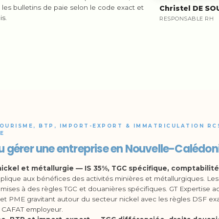
les bulletins de paie selon le code exact et
Christel DE SO
is.
RESPONSABLE RH
TOURISME, BTP, IMPORT-EXPORT & IMMATRICULATION RC
E
u gérer une entreprise en Nouvelle-Calédon
nickel et métallurgie — IS 35%, TGC spécifique, comptabilité
plique aux bénéfices des activités minières et métallurgiques. Le
mises à des règles TGC et douanières spécifiques. GT Expertise 
s et PME gravitant autour du secteur nickel avec les règles DSF ex
, CAFAT employeur.