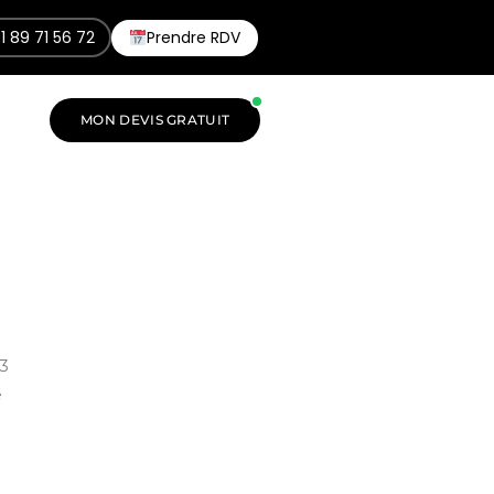
1 89 71 56 72
Prendre RDV
MON DEVIS GRATUIT
 3
e