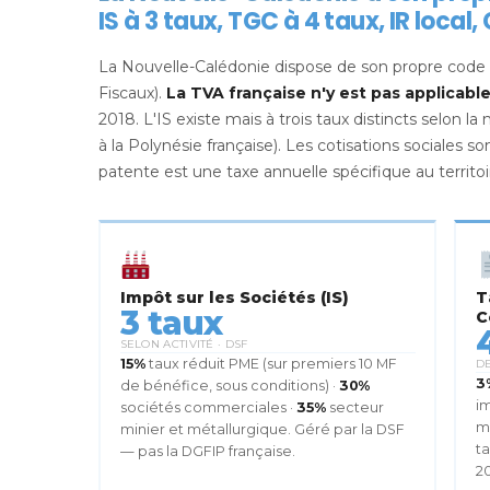
IS à 3 taux, TGC à 4 taux, IR local
La Nouvelle-Calédonie dispose de son propre code 
Fiscaux).
La TVA française n'y est pas applicabl
2018. L'IS existe mais à trois taux distincts selon la
à la Polynésie française). Les cotisations sociales
patente est une taxe annuelle spécifique au territoi
Impôt sur les Sociétés (IS)
T
3 taux
C
SELON ACTIVITÉ · DSF
15%
taux réduit PME (sur premiers 10 MF
DE
3
de bénéfice, sous conditions) ·
30%
im
sociétés commerciales ·
35%
secteur
ma
minier et métallurgique. Géré par la DSF
ta
— pas la DGFIP française.
20