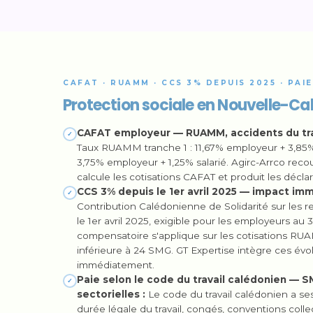
CAFAT · RUAMM · CCS 3% DEPUIS 2025 · PAI
Protection sociale en Nouvelle-Ca
CAFAT employeur — RUAMM, accidents du trava
✓
Taux RUAMM tranche 1 : 11,67% employeur + 3,85% 
3,75% employeur + 1,25% salarié. Agirc-Arrco rec
calcule les cotisations CAFAT et produit les déclara
CCS 3% depuis le 1er avril 2025 — impact immé
✓
Contribution Calédonienne de Solidarité sur les r
le 1er avril 2025, exigible pour les employeurs au 3
compensatoire s'applique sur les cotisations RUAM
inférieure à 24 SMG. GT Expertise intègre ces évo
immédiatement.
Paie selon le code du travail calédonien — S
✓
sectorielles :
Le code du travail calédonien a se
durée légale du travail, congés, conventions colle