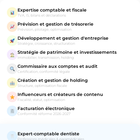
Expertise comptable et fiscale
TVA, IS, bilans et déclarations
Prévision et gestion de trésorerie
Prévision, pilotage, optimisation
Développement et gestion d'entreprise
Stratégie, croissance, structuration
Stratégie de patrimoine et investissements
Immobilier, transmission, holding
Commissaire aux comptes et audit
Certification, conformité légale
Création et gestion de holding
Structure, optimisation fiscale
Influenceurs et créateurs de contenu
Fiscalité, statut, optimisation
Facturation électronique
Conformité réforme 2026-2027
Expert-comptable dentiste
Professions médicales & paramédicales