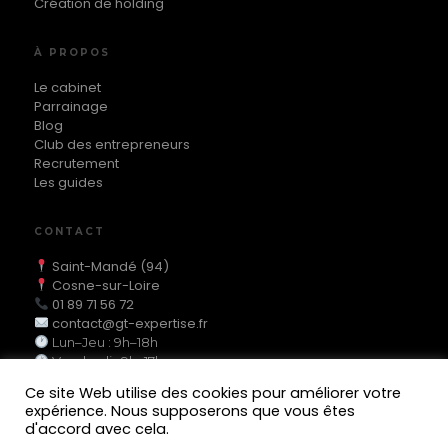
Création de holding
À PROPOS
Le cabinet
Parrainage
Blog
Club des entrepreneurs
Recrutement
Les guides
CONTACT
Saint-Mandé (94)
Cosne-sur-Loire
01 89 71 56 72
contact@gt-expertise.fr
Lun–Jeu : 9h–18h
Vendredi : 9h–17h
Ce site Web utilise des cookies pour améliorer votre
expérience. Nous supposerons que vous êtes
d'accord avec cela.
MEMBRE DE L'ORDRE DES EXPERTS-COMPTABLES