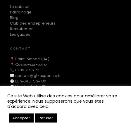
Le cabinet
Parrainage
Blog
Club des entrepreneurs
Recrutement
Les guides
CONTACT
Saint-Mandé (94)
Cosne-sur-Loire
01 89 71 56 72
contact@gt-expertise.fr
Lun–Jeu : 9h–18h
Vendredi : 9h–17h
Ce site Web utilise des cookies pour améliorer votre
expérience. Nous supposerons que vous êtes
d'accord avec cela.
MEMBRE DE L'ORDRE DES EXPERTS-COMPTABLES
© 2025 GT Expertise — Tous droits réservés
Accepter
Refuser
Mentions légales
Politique de confidentialité