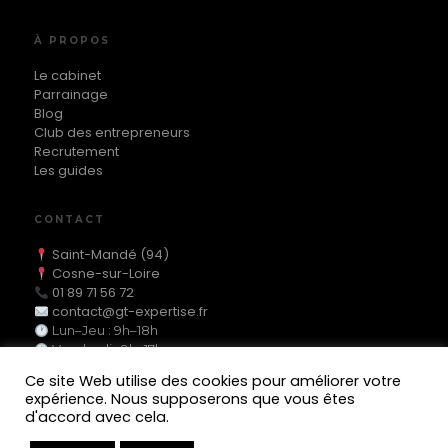
À PROPOS
Le cabinet
Parrainage
Blog
Club des entrepreneurs
Recrutement
Les guides
CONTACT
Saint-Mandé (94)
Cosne-sur-Loire
01 89 71 56 72
contact@gt-expertise.fr
Lun–Jeu : 9h–18h
Vendredi : 9h–17h
Ce site Web utilise des cookies pour améliorer votre
expérience. Nous supposerons que vous êtes
d'accord avec cela.
MEMBRE DE L'ORDRE DES EXPERTS-COMPTABLES
© 2025 GT Expertise — Tous droits réservés